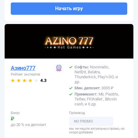
Начать игру
Азино777
Софты:
Novomatic,
NetEnt, Belatra,
Рейтинг экспертов
Thunderkick, Play'n GO, и
4.3
др.
Мин. депозит:
3005 ₽
Принимают:
Mir, Piastrix,
Tether, FKWallet , Bitcoin
cash, и 6 др.
Бонус
Промокод
₽
NO PROMO
до 20 % на депозит
мы не нашли актуальных промо, но
скоро добавим