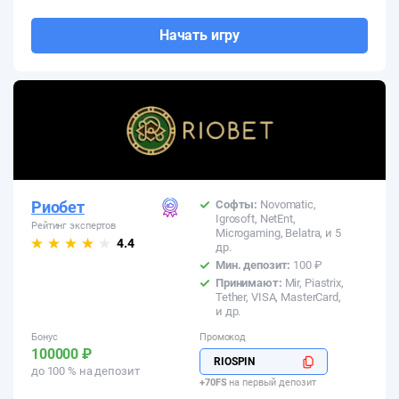
Начать игру
Риобет
Софты:
Novomatic,
Igrosoft, NetEnt,
Рейтинг экспертов
Microgaming, Belatra, и 5
4.4
др.
Мин. депозит:
100 ₽
Принимают:
Mir, Piastrix,
Tether, VISA, MasterCard,
и др.
Бонус
Промокод
100000 ₽
RIOSPIN
до 100 % на депозит
+70FS
на первый депозит