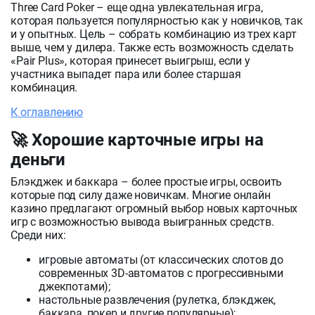
Three Card Poker – еще одна увлекательная игра,
которая пользуется популярностью как у новичков, так
и у опытных. Цель – собрать комбинацию из трех карт
выше, чем у дилера. Также есть возможность сделать
«Pair Plus», которая принесет выигрыш, если у
участника выпадет пара или более старшая
комбинация.
К оглавлению
🚀 Хорошие карточные игры на
деньги
Блэкджек и баккара – более простые игры, освоить
которые под силу даже новичкам. Многие онлайн
казино предлагают огромный выбор новых карточных
игр с возможностью вывода выигранных средств.
Среди них:
игровые автоматы (от классических слотов до
современных 3D-автоматов с прогрессивными
джекпотами);
настольные развлечения (рулетка, блэкджек,
баккара, покер и другие популярные);