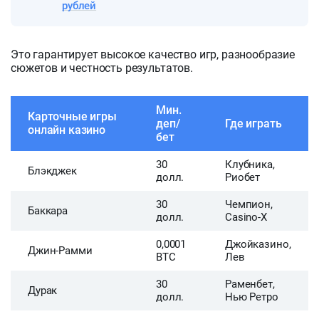
рублей
Это гарантирует высокое качество игр, разнообразие
сюжетов и честность результатов.
Мин.
Карточные игры
деп/
Где играть
онлайн казино
бет
30
Клубника,
Блэкджек
долл.
Риобет
30
Чемпион,
Баккара
долл.
Casino-X
0,0001
Джойказино,
Джин-Рамми
BTC
Лев
30
Раменбет,
Дурак
долл.
Нью Ретро