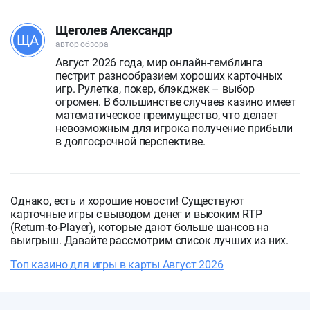
Щеголев Александр
ЩА
автор обзора
Август 2026 года, мир онлайн-гемблинга
пестрит разнообразием хороших карточных
игр. Рулетка, покер, блэкджек – выбор
огромен. В большинстве случаев казино имеет
математическое преимущество, что делает
невозможным для игрока получение прибыли
в долгосрочной перспективе.
Однако, есть и хорошие новости! Существуют
карточные игры с выводом денег и высоким RTP
(Return-to-Player), которые дают больше шансов на
выигрыш. Давайте рассмотрим список лучших из них.
Топ казино для игры в карты Август 2026