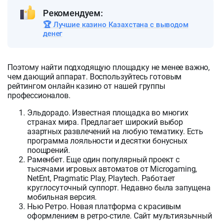
Рекомендуем:
🏆 Лучшие казино Казахстана с выводом
денег
Поэтому найти подходящую площадку не менее важно,
чем дающий аппарат. Воспользуйтесь готовым
рейтингом онлайн казино от нашей группы
профессионалов.
Эльдорадо. Известная площадка во многих
странах мира. Предлагает широкий выбор
азартных развлечений на любую тематику. Есть
программа лояльности и десятки бонусных
поощрений.
Раменбет. Еще один популярный проект с
тысячами игровых автоматов от Microgaming,
NetEnt, Pragmatic Play, Playtech. Работает
круглосуточный суппорт. Недавно была запущена
мобильная версия.
Нью Ретро. Новая платформа с красивым
оформлением в ретро-стиле. Сайт мультиязычный