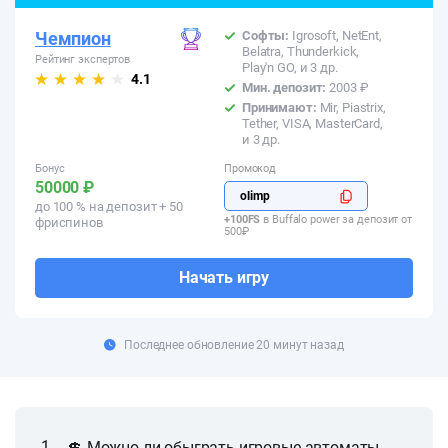
Чемпион
Софты:
Igrosoft, NetEnt,
Belatra, Thunderkick,
Рейтинг экспертов
Play'n GO, и 3 др.
4.1
Мин. депозит:
2003 ₽
Принимают:
Mir, Piastrix,
Tether, VISA, MasterCard,
и 3 др.
Бонус
Промокод
50000 ₽
olimp
до 100 % на депозит + 50
+100FS
в Buffalo power за депозит от
фриспинов
500₽
Начать игру
Последнее обновление 20 минут назад
💲 Можно ли обыграть игровые автоматы