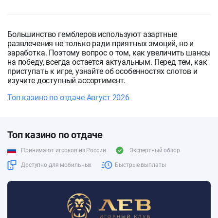
Большинство гемблеров используют азартные
развлечения не только ради приятных эмоций, но и
заработка. Поэтому вопрос о том, как увеличить шансы
на победу, всегда остается актуальным. Перед тем, как
приступать к игре, узнайте об особенностях слотов и
изучите доступный ассортимент.
Топ казино по отдаче Август 2026
Топ казино по отдаче
Принимают игроков из России
Экспертный обзор
Доступно для мобильных
Быстрые выплаты