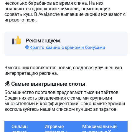
несколько барабанов во время спина. На них
появляются одинаковые символы, помогающие
сорвать куш. В Avalanche выпавшие иконки исчезают с
игрового поля.
Рекомендуем:
🌐 Крипто казино с краном и бонусами
Вместо них появляются новые, создавая улучшенную
интерпретацию респина.
💰 Самые выигрышные слоты
Большинство порталов предлагают тысячи тайтлов.
Среди них есть развлечения с самыми крупными
множителями и коэффициентами. Сэкономьте время и
воспользуйтесь нашим списком лучших аппаратов.
Онлайн
Игровые
Максимальный