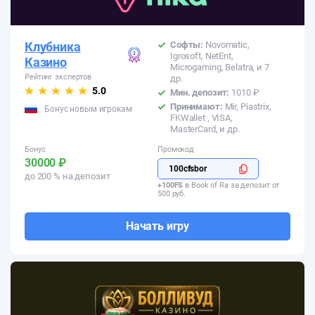
Клубника
Софты:
Novomatic,
Igrosoft, NetEnt,
Казино
Microgaming, Belatra, и 7
Рейтинг экспертов
др.
5.0
Мин. депозит:
1010 ₽
Принимают:
Mir, Piastrix,
Бонус новым игрокам
FKWallet , VISA,
MasterCard, и др.
Бонус
Промокод
30000 ₽
100cfsbor
до 200 % на депозит
+100FS
в Book of Ra за депозит от
500 руб.
Начать игру