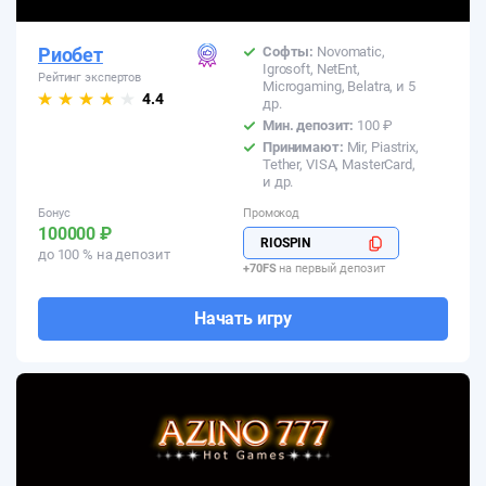
Риобет
Софты:
Novomatic,
Igrosoft, NetEnt,
Рейтинг экспертов
Microgaming, Belatra, и 5
4.4
др.
Мин. депозит:
100 ₽
Принимают:
Mir, Piastrix,
Tether, VISA, MasterCard,
и др.
Бонус
Промокод
100000 ₽
RIOSPIN
до 100 % на депозит
+70FS
на первый депозит
Начать игру