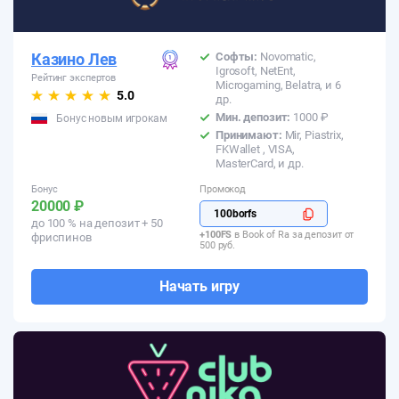
Казино Лев
Софты:
Novomatic,
Igrosoft, NetEnt,
Рейтинг экспертов
Microgaming, Belatra, и 6
5.0
др.
Мин. депозит:
1000 ₽
Бонус новым игрокам
Принимают:
Mir, Piastrix,
FKWallet , VISA,
MasterCard, и др.
Бонус
Промокод
20000 ₽
100borfs
до 100 % на депозит + 50
+100FS
в Book of Ra за депозит от
фриспинов
500 руб.
Начать игру