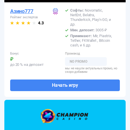
Азино777
Софты:
Novomatic,
NetEnt, Belatra,
Рейтинг экспертов
Thunderkick, Play'n GO, и
4.3
др.
Мин. депозит:
3005 ₽
Принимают:
Mir, Piastrix,
Tether, FKWallet , Bitcoin
cash, и 6 др.
Бонус
Промокод
₽
NO PROMO
до 20 % на депозит
мы не нашли актуальных промо, но
скоро добавим
Начать игру