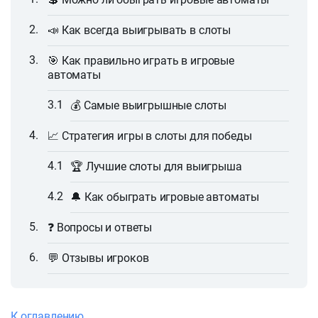
📣 Как всегда выигрывать в слоты
🎯 Как правильно играть в игровые
автоматы
💰 Самые выигрышные слоты
📈 Стратегия игры в слоты для победы
🏆 Лучшие слоты для выигрыша
🔔 Как обыграть игровые автоматы
❓ Вопросы и ответы
💬 Отзывы игроков
К оглавлению