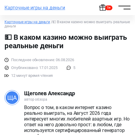
Карточные игры на деньги
1+
Карточные игры на деньги
/
💵 В каком казино можно выиграть реальные
деньги
💵 В каком казино можно выиграть
реальные деньги
Последнее обновление: 06.08.2026
Опубликовано: 17.01.2025
5
12 минут время чтения
Щеголев Александр
ЩА
автор обзора
Вопрос о том, в каком интернет казино
реально выиграть, на Август 2026 года
интересует многих любителей азартных игр. Но
ответ на него довольно прост: в любом, где
используется сертифицированный генератор