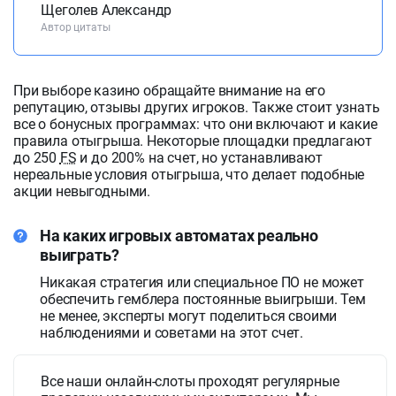
Щеголев Александр
Автор цитаты
При выборе казино обращайте внимание на его
репутацию, отзывы других игроков. Также стоит узнать
все о бонусных программах: что они включают и какие
правила отыгрыша. Некоторые площадки предлагают
до 250
FS
и до 200% на счет, но устанавливают
нереальные условия отыгрыша, что делает подобные
акции невыгодными.
На каких игровых автоматах реально
выиграть?
Никакая стратегия или специальное ПО не может
обеспечить гемблера постоянные выигрыши. Тем
не менее, эксперты могут поделиться своими
наблюдениями и советами на этот счет.
Все наши онлайн-слоты проходят регулярные