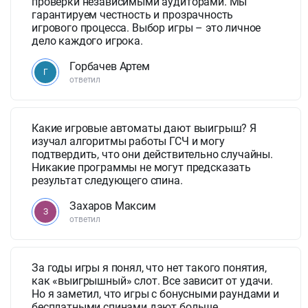
проверки независимыми аудиторами. Мы
гарантируем честность и прозрачность
игрового процесса. Выбор игры – это личное
дело каждого игрока.
Горбачев Артем
Г
ответил
Какие игровые автоматы дают выигрыш? Я
изучал алгоритмы работы ГСЧ и могу
подтвердить, что они действительно случайны.
Никакие программы не могут предсказать
результат следующего спина.
Захаров Максим
З
ответил
За годы игры я понял, что нет такого понятия,
как «выигрышный» слот. Все зависит от удачи.
Но я заметил, что игры с бонусными раундами и
бесплатными спинами дают больше