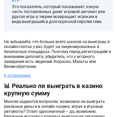
RTP
Это показатель, который показывает, какую
часть поставленных денег игровой автомат или
другая игра в теории возвращает игрокам в
виде выигрышей в долгосрочной перспективе.
Не забывайте, что больше всего шансов на выигрыш в
онлайн-слотах у вас будет на лицензированных и
безопасных площадках. Поэтому перед регистрацией и
внесением депозита, убедитесь, что у игорного
заведения есть лицензия Кюрасао, Мальты или
Великобритании.
К оглавлению
📊 Реально ли выиграть в казино
крупную сумму
Многие задаются вопросом: возможно ли выиграть
реальные деньги в онлайн казино, играя в игровые
автоматы? Ответ однозначный – да, возможно.
Реальные истории о крупных выигрышах регулярно