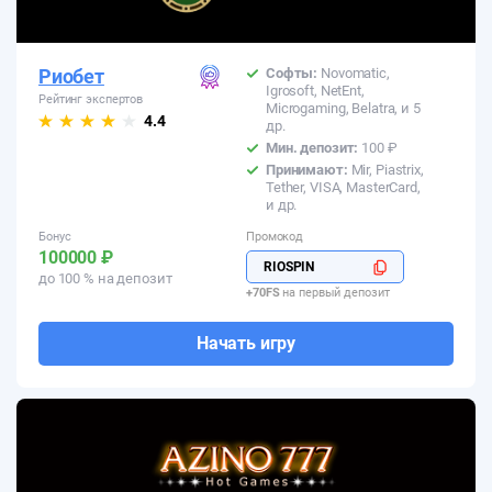
Риобет
Софты:
Novomatic,
Igrosoft, NetEnt,
Рейтинг экспертов
Microgaming, Belatra, и 5
4.4
др.
Мин. депозит:
100 ₽
Принимают:
Mir, Piastrix,
Tether, VISA, MasterCard,
и др.
Бонус
Промокод
100000 ₽
RIOSPIN
до 100 % на депозит
+70FS
на первый депозит
Начать игру