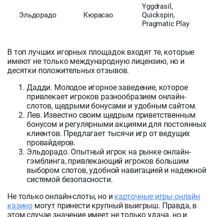
Yggdrasil,
Эльдорадо
Кюрасао
Quickspin,
Pragmatic Play
В топ лучших игорных площадок входят те, которые
имеют не только международную лицензию, но и
десятки положительных отзывов.
Дадди. Молодое игорное заведение, которое
привлекает игроков разнообразием онлайн-
слотов, щедрыми бонусами и удобным сайтом.
Лев. Известно своим щедрым приветственным
бонусом и регулярными акциями для постоянных
клиентов. Предлагает тысячи игр от ведущих
провайдеров.
Эльдорадо. Опытный игрок на рынке онлайн-
гэмблинга, привлекающий игроков большим
выбором слотов, удобной навигацией и надежной
системой безопасности.
Не только онлайн-слоты, но и
карточные игры онлайн
казино
могут принести крупный выигрыш. Правда, в
этом случае значение имеет не только удача, но и