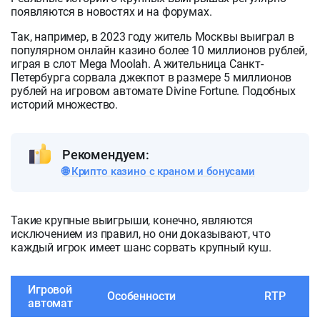
появляются в новостях и на форумах.
Так, например, в 2023 году житель Москвы выиграл в
популярном онлайн казино более 10 миллионов рублей,
играя в слот Mega Moolah. А жительница Санкт-
Петербурга сорвала джекпот в размере 5 миллионов
рублей на игровом автомате Divine Fortune. Подобных
историй множество.
Рекомендуем:
🌐 Крипто казино с краном и бонусами
Такие крупные выигрыши, конечно, являются
исключением из правил, но они доказывают, что
каждый игрок имеет шанс сорвать крупный куш.
Игровой
Особенности
RTP
автомат