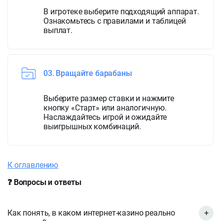
В игротеке выберите подходящий аппарат.
Ознакомьтесь с правилами и таблицей
выплат.
03. Вращайте барабаны
Выберите размер ставки и нажмите
кнопку «Старт» или аналогичную.
Наслаждайтесь игрой и ожидайте
выигрышных комбинаций.
К оглавлению
❓ Вопросы и ответы
Как понять, в каком интернет-казино реально