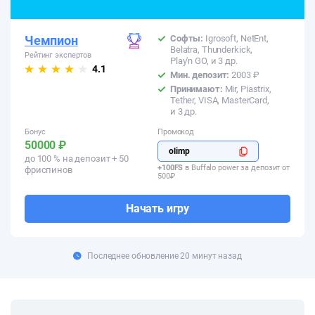
Чемпион
Софты:
Igrosoft, NetEnt,
Belatra, Thunderkick,
Рейтинг экспертов
Play'n GO, и 3 др.
4.1
Мин. депозит:
2003 ₽
Принимают:
Mir, Piastrix,
Tether, VISA, MasterCard,
и 3 др.
Бонус
Промокод
50000 ₽
olimp
до 100 % на депозит + 50
+100FS
в Buffalo power за депозит от
фриспинов
500₽
Начать игру
Последнее обновление 20 минут назад