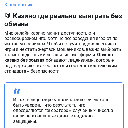
К оглавлению
🔰 Казино где реально выиграть без
обмана
Мир онлайн казино манит доступностью и
разнообразием игр. Хотя не все заведения играют по
честным правилам. Чтобы получить удовольствие от
игры и не стать жертвой мошенников, важно выбирать
только надежные и легальные платформы.
Онлайн
казино без обмана
обладают лицензиями, которые
подтверждают их честность и соответствие высоким
стандартам безопасности.
Играя в лицензированном казино, вы можете
быть уверены, что результаты игр
определяются генератором случайных чисел, а
ваши персональные данные надежно
защищены.