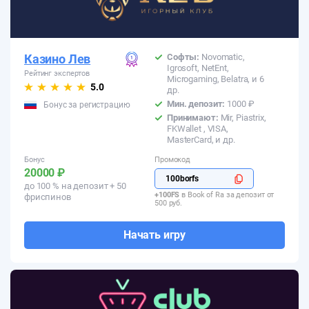
Казино Лев
Софты:
Novomatic,
Igrosoft, NetEnt,
Рейтинг экспертов
Microgaming, Belatra, и 6
5.0
др.
Мин. депозит:
1000 ₽
Бонус за регистрацию
Принимают:
Mir, Piastrix,
FKWallet , VISA,
MasterCard, и др.
Бонус
Промокод
20000 ₽
100borfs
до 100 % на депозит + 50
+100FS
в Book of Ra за депозит от
фриспинов
500 руб.
Начать игру