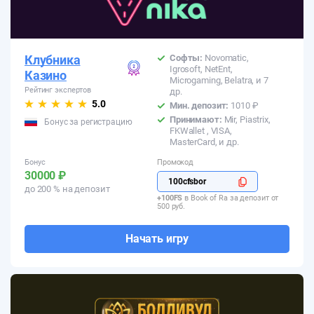
Клубника
Софты:
Novomatic,
Igrosoft, NetEnt,
Казино
Microgaming, Belatra, и 7
Рейтинг экспертов
др.
5.0
Мин. депозит:
1010 ₽
Принимают:
Mir, Piastrix,
Бонус за регистрацию
FKWallet , VISA,
MasterCard, и др.
Бонус
Промокод
30000 ₽
100cfsbor
до 200 % на депозит
+100FS
в Book of Ra за депозит от
500 руб.
Начать игру